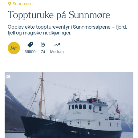
Sunnmøre
Toppturuke på Sunnmøre
Opplev ekte topptureventyr i Sunnmørsalpene – fjord,
fjell og magiske nedkjøringer.
Mer
36900
7d
Medium