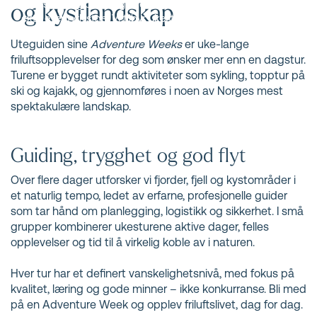
og kystlandskap
Romsdal-regionen og over hele Norge, skreddersydd for
ekte eventyrlystne. Vi tilbyr ukesturer med sykling, topptur
og havkajakk skreddersydd for deg.
Uteguiden sine
Adventure Weeks
er uke-lange
friluftsopplevelser for deg som ønsker mer enn en dagstur.
Turene er bygget rundt aktiviteter som sykling, topptur på
ski og kajakk, og gjennomføres i noen av Norges mest
spektakulære landskap.
Guiding, trygghet og god flyt
Over flere dager utforsker vi fjorder, fjell og kystområder i
et naturlig tempo, ledet av erfarne, profesjonelle guider
som tar hånd om planlegging, logistikk og sikkerhet. I små
grupper kombinerer ukesturene aktive dager, felles
opplevelser og tid til å virkelig koble av i naturen.
Hver tur har et definert vanskelighetsnivå, med fokus på
kvalitet, læring og gode minner – ikke konkurranse. Bli med
på en Adventure Week og opplev friluftslivet, dag for dag.