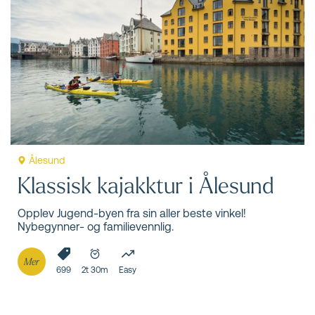
Gjør deg klar til å utforske noen av Norges mest kjente
natur- og kulturattraksjoner.
Ålesund
Klassisk kajakktur i Ålesund
Opplev Jugend-byen fra sin aller beste vinkel!
Nybegynner- og familievennlig.
Mer
699
2t 30m
Easy