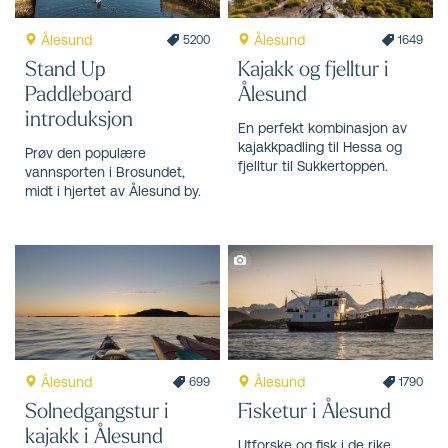
Ålesund
Ålesund
1649
5200
Kajakk og fjelltur i
Stand Up
Ålesund
Paddleboard
introduksjon
En perfekt kombinasjon av
kajakkpadling til Hessa og
Prøv den populære
fjelltur til Sukkertoppen.
vannsporten i Brosundet,
midt i hjertet av Ålesund by.
Ålesund
Ålesund
699
1790
Solnedgangstur i
Fisketur i Ålesund
kajakk i Ålesund
Utforske og fisk i de rike