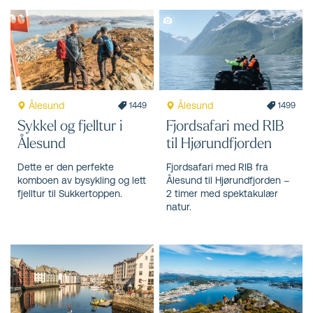
Ålesund
Ålesund
1449
1499
Sykkel og fjelltur i
Fjordsafari med RIB
Ålesund
til Hjørundfjorden
Dette er den perfekte
Fjordsafari med RIB fra
komboen av bysykling og lett
Ålesund til Hjørundfjorden –
fjelltur til Sukkertoppen.
2 timer med spektakulær
natur.