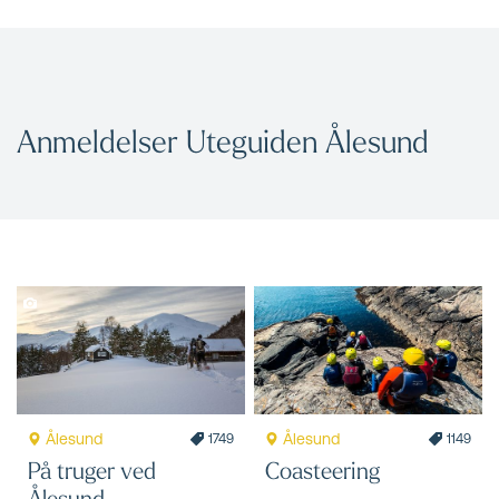
Anmeldelser Uteguiden Ålesund
Ålesund
Ålesund
1749
1149
På truger ved
Coasteering
Ålesund