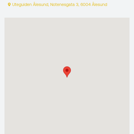
Uteguiden Ålesund, Notenesgata 3, 6004 Ålesund