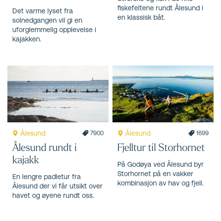
fiskefeltene rundt Ålesund i
Det varme lyset fra
en klassisk båt.
solnedgangen vil gi en
uforglemmelig opplevelse i
kajakken.
Ålesund
Ålesund
7900
1699
Ålesund rundt i
Fjelltur til Storhornet
kajakk
På Godøya ved Ålesund byr
Storhornet på en vakker
En lengre padletur fra
kombinasjon av hav og fjell.
Ålesund der vi får utsikt over
havet og øyene rundt oss.