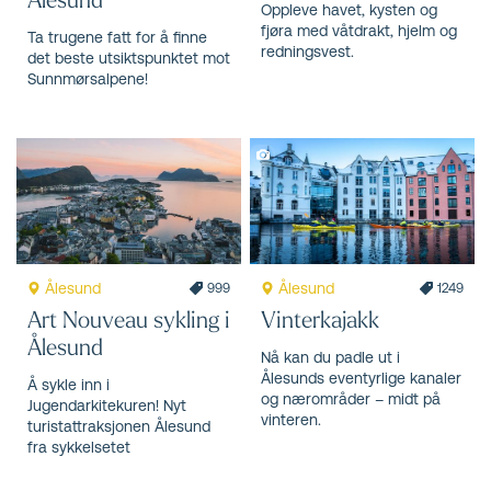
Oppleve havet, kysten og
fjøra med våtdrakt, hjelm og
Ta trugene fatt for å finne
redningsvest.
det beste utsiktspunktet mot
Sunnmørsalpene!
Ålesund
Ålesund
999
1249
Art Nouveau sykling i
Vinterkajakk
Ålesund
Nå kan du padle ut i
Ålesunds eventyrlige kanaler
Å sykle inn i
og nærområder – midt på
Jugendarkitekuren! Nyt
vinteren.
turistattraksjonen Ålesund
fra sykkelsetet