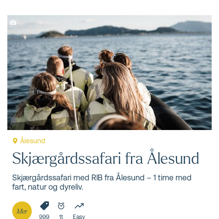
Ålesund
Skjærgårdssafari fra Ålesund
Skjærgårdssafari med RIB fra Ålesund – 1 time med
fart, natur og dyreliv.
Mer
999
1t
Easy