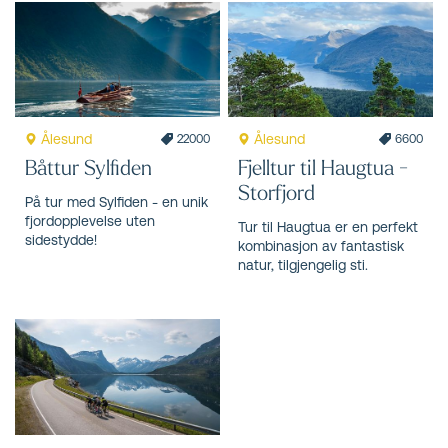
Ålesund
Ålesund
22000
6600
Båttur Sylfiden
Fjelltur til Haugtua -
Storfjord
På tur med Sylfiden - en unik
fjordopplevelse uten
Tur til Haugtua er en perfekt
sidestydde!
kombinasjon av fantastisk
natur, tilgjengelig sti.