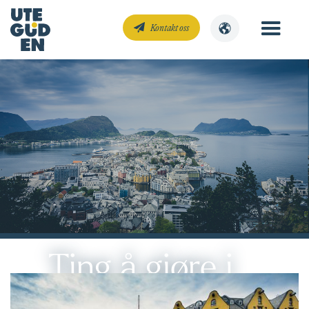
Kontakt oss
Ting å gjøre i
Ålesund
Erlend Hjelme