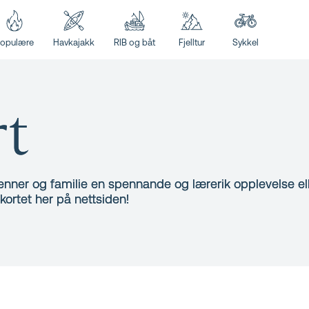
opulære
Havkajakk
RIB og båt
Fjelltur
Sykkel
rt
nner og familie en spennande og lærerik opplevelse ell
kortet her på nettsiden!