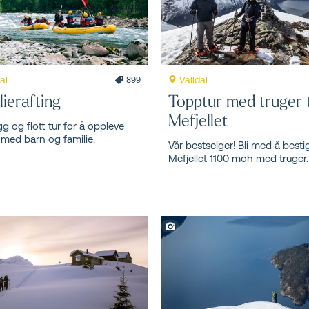
al
Valldal
899
lierafting
Topptur med truger t
Mefjellet
gg og flott tur for å oppleve
 med barn og familie.
Vår bestselger! Bli med å besti
Mefjellet 1100 moh med truger.