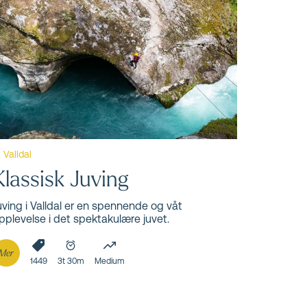
 alle
e
Valldal
Klassisk Juving
uving i Valldal er en spennende og våt
pplevelse i det spektakulære juvet.
Mer
1449
3t 30m
Medium