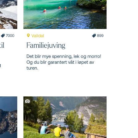
Valldal
7000
899
il
Familiejuving
Det blir mye spenning, lek og morro!
Og du blir garantert våt i løpet av
g
turen.