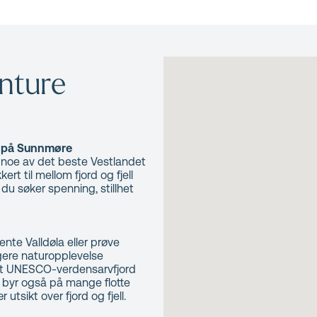
enture
er på Sunnmøre
e noe av det beste Vestlandet
rt til mellom fjord og fjell
du søker spenning, stillhet
ente Valldøla eller prøve
igere naturopplevelse
ørt UNESCO-verdensarvfjord
t byr også på mange flotte
utsikt over fjord og fjell.