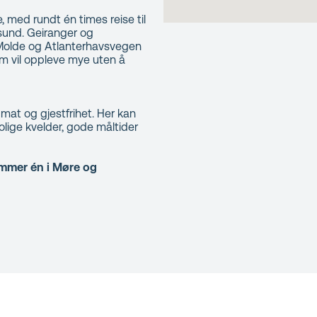
 med rundt én times reise til
sund. Geiranger og
 Molde og Atlanterhavsvegen
om vil oppleve mye uten å
l mat og gjestfrihet. Her kan
lige kvelder, gode måltider
ummer én i Møre og