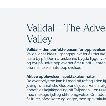
Valldal - The Adv
Valley
Valldal – den perfekte basen for opplevels
Valldal er et ideelt utgangspunkt for å utforsk
har å by på. Den naturskjønne bygda ligger vakke
og byr på unike opplevelser året rundt – enten 
eller minnerike naturopplevelser.
Aktive opplevelser i spektakulær natur
De eventyrlystne kan bli med på rafting i den kj
juving i dramatiske Gudbrandsjuvet. For en rol
anbefales kajakkpadling på Tafjorden – en ur
med mektige fjell og stille omgivelser. Område
fjellturer, både korte og lengre, med spektakulær 