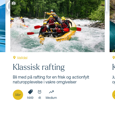
jøre i Valldal
al! Her finner du et bredt mangfold av aktiviteter for
ekte forhold for bær- og fruktproduksjon, men også unik
ser!
Valldal
Klassisk rafting
Bli med på rafting for en frisk og actionfylt
J
naturopplevelse i vakre omgivelser
o
Mer
1449
4t
Medium