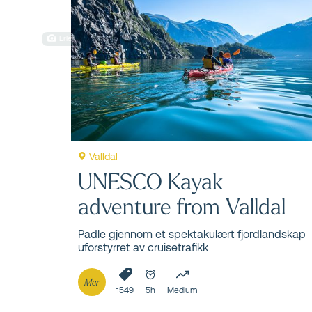
Ting å g
Erlend Hjelme
Opplevelsesbygd nummer én i Møre og Romsd
aldersgrupper. Det varme klimaet gir perf
forhold for utendørsaktiviteter og opplevel
Valldal
UNESCO Kayak
adventure from Valldal
Padle gjennom et spektakulært fjordlandskap
uforstyrret av cruisetrafikk
Mer
1549
5h
Medium