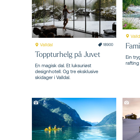
Valld
Fami
Valldal
18900
Toppturhelg på Juvet
Ein try
rafting
En magisk dal. Et luksuriøst
designhotell. Og tre eksklusive
skidager i Valldal.