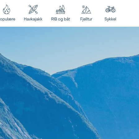
opulære
Havkajakk
RIB og båt
Fjelltur
Sykkel