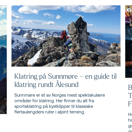
Klatring på Sunnmøre – en guide til
klatring rundt Ålesund
B
T
Sunnmøre er et av Norges mest spektakulære
områder for klatring. Her finner du alt fra
F
sportsklatring på kystklipper til klassiske
flertaulengders ruter i alpint terreng.
H
h
g
gu