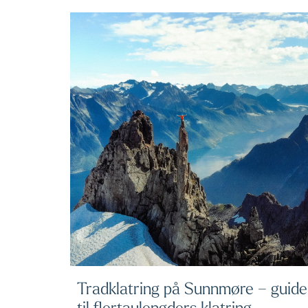
Tradklatring på Sunnmøre – guide
til flertaulengders klatring