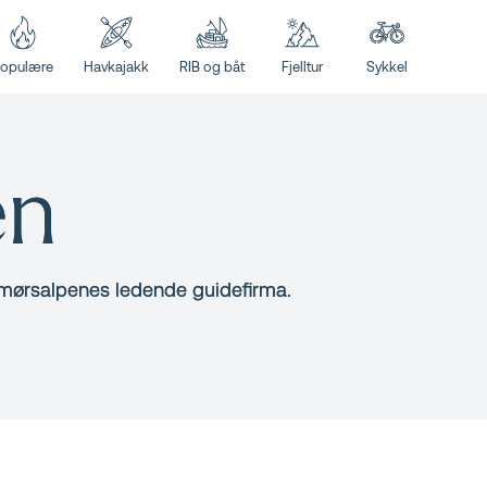
opulære
Havkajakk
RIB og båt
Fjelltur
Sykkel
en
nmørsalpenes ledende guidefirma.