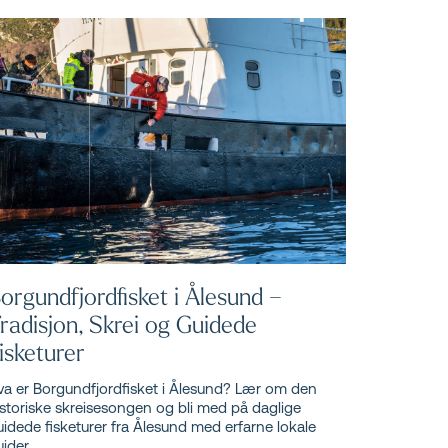
orgundfjordfisket i Ålesund –
radisjon, Skrei og Guidede
isketurer
va er Borgundfjordfisket i Ålesund? Lær om den
istoriske skreisesongen og bli med på daglige
uidede fisketurer fra Ålesund med erfarne lokale
ider.