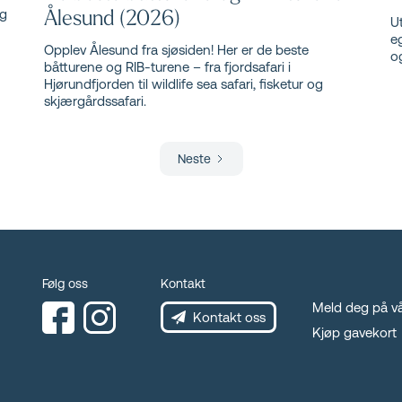
Ålesund (2026)
og
U
eg
Opplev Ålesund fra sjøsiden! Her er de beste
og
båtturene og RIB-turene – fra fjordsafari i
Hjørundfjorden til wildlife sea safari, fisketur og
skjærgårdssafari.
Neste
Følg oss
Kontakt
Meld deg på vå
Kontakt oss
Kjøp gavekort