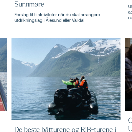
Sunnmøre
Ut
ac
Forslag til ti aktiviteter når du skal arrangere
n
utdrikningslag i Ålesund eller Valldal
O
U
De beste båtturene og RIB-turene i