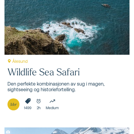
sjøsiden, besøk selkolonier og opplev lundefugl og
havørn på fuglefjellet Runde.
Ålesund
Wildlife Sea Safari
Den perfekte kombinasjonen av sug i magen,
sightseeing og historiefortelling.
Mer
1499
2h
Medium