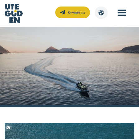
Kontakt oss
RIB og båtturer
Swendsenstudio
Opplev kysten, dyrelivet og fjordene. Se Ålesund fra