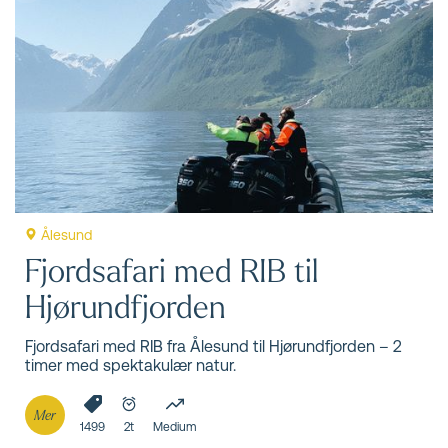
Ålesund
Fjordsafari med RIB til
Hjørundfjorden
Fjordsafari med RIB fra Ålesund til Hjørundfjorden – 2
timer med spektakulær natur.
Mer
1499
2t
Medium