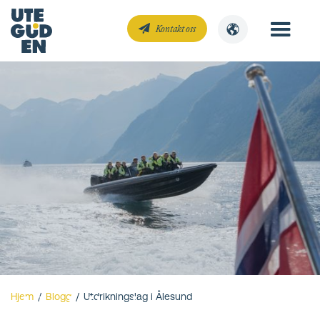
Kontakt oss
Utdrikningslag i
Hjem
/
Blogg
/
Utdrikningslag i Ålesund