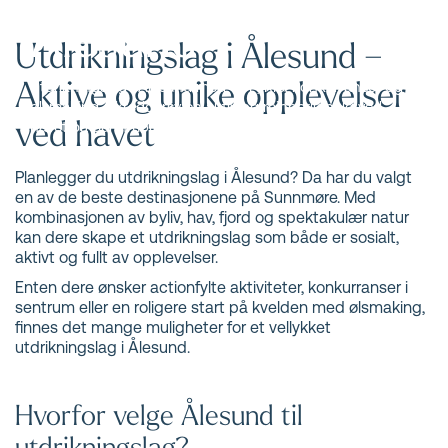
Ålesund
Utdrikningslag i Ålesund –
Aktive og unike opplevelser
Utdrikningslag i Ålesund med SUP, RIB, konkurranser og
ølsmaking. Skreddersy en aktiv og minnerik helg ved
ved havet
havet på Sunnmøre.
Planlegger du utdrikningslag i Ålesund? Da har du valgt
en av de beste destinasjonene på Sunnmøre. Med
kombinasjonen av byliv, hav, fjord og spektakulær natur
kan dere skape et utdrikningslag som både er sosialt,
aktivt og fullt av opplevelser.
Enten dere ønsker actionfylte aktiviteter, konkurranser i
sentrum eller en roligere start på kvelden med ølsmaking,
finnes det mange muligheter for et vellykket
utdrikningslag i Ålesund.
Hvorfor velge Ålesund til
utdrikningslag?