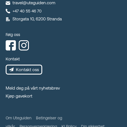
travel@uteguiden.com
+47 40 55 46 70
Storgata 10, 6200 Stranda
Følg oss
Kontakt
Kontakt oss
Meld deg på vårt nyhetsbrev
Kjøp gavekort
Om Uteguiden
Betingelser og
vilkår
Personvernerklæring
KI Policy
Din sikkerhet