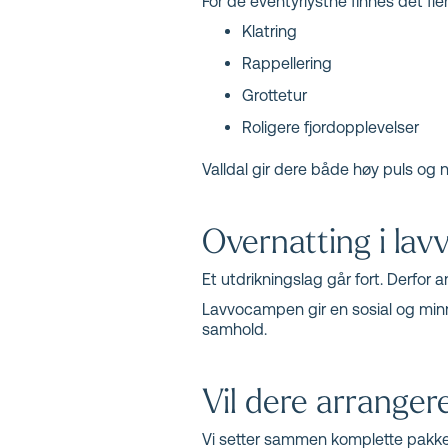
For de eventyrlystne finnes det fler
Klatring
Rappellering
Grottetur
Roligere fjordopplevelser
Valldal gir dere både høy puls og 
Overnatting i la
Et utdrikningslag går fort. Derfor a
Lavvocampen gir en sosial og minn
samhold.
Vil dere arrangere
Vi setter sammen komplette pakker 