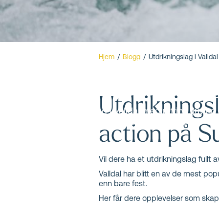
Utdrikning
Hjem
/
Blogg
/
Utdrikningslag i Valldal
Utdrikningsl
Utdrikningslag i Valldal med rafting, juving
adrenalin og samhold på Sunnmøre.
action på 
Vil dere ha et utdrikningslag fullt 
Valldal har blitt en av de mest p
enn bare fest.
Her får dere opplevelser som skaper