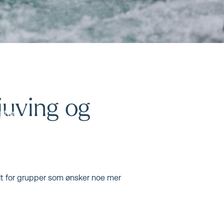
 juving og
atur,
elt for grupper som ønsker noe mer