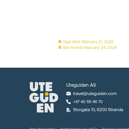
Opprettet
February 21, 2026
Sist endret
February 24, 2026
Uteguiden AS
travel@uteguiden.com
+47 40 55 46 70
Storgata 10, 6200 Stranda