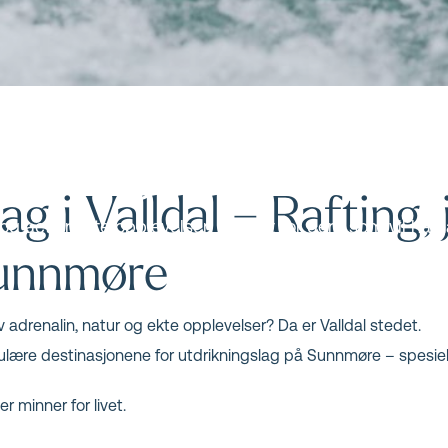
slag i Valldal
ag i Valldal – Rafting,
 og actionfylte opplevelser. Perfekt for dere som vil ha n
Sunnmøre
av adrenalin, natur og ekte opplevelser? Da er Valldal stedet.
opulære destinasjonene for utdrikningslag på Sunnmøre – spesi
 minner for livet.