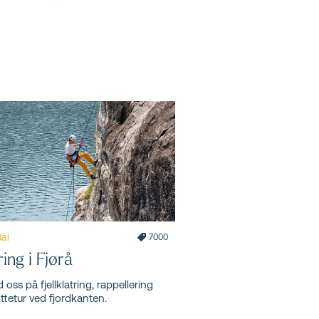
dal
7000
ring i Fjørå
 oss på fjellklatring, rappellering
ttetur ved fjordkanten.