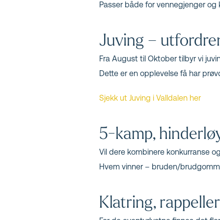
Passer både for vennegjenger og k
Juving – utfordre
Fra August til Oktober tilbyr vi ju
Dette er en opplevelse få har prøvd
Sjekk ut Juving i Valldalen her
5-kamp, hinderlø
Vil dere kombinere konkurranse og 
Hvem vinner – bruden/brudgommen
Klatring, rappelle