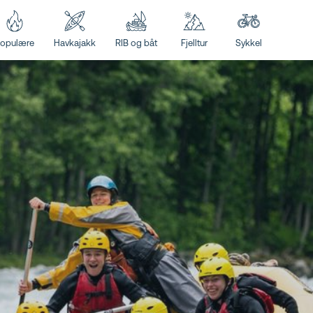
opulære
Havkajakk
RIB og båt
Fjelltur
Sykkel