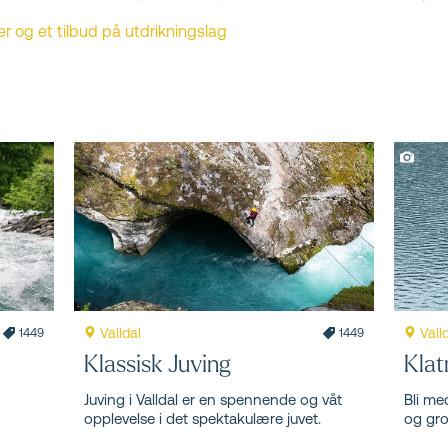
er og et tilbud på utdrikningslag
Valldal
Vall
1449
1449
Klassisk Juving
Klat
Juving i Valldal er en spennende og våt
Bli med
opplevelse i det spektakulære juvet.
og gro