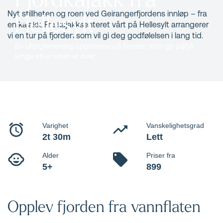
Hellesylt
Nyt stillheten og roen ved Geirangerfjordens innløp – fra
en kajakk. Fra kajakksenteret vårt på Hellesylt arrangerer
vi en tur på fjorden som vil gi deg godfølelsen i lang tid.
En uforglemmelig opplevelse på fjorden som gir påfyll
lenge etter turen er over.