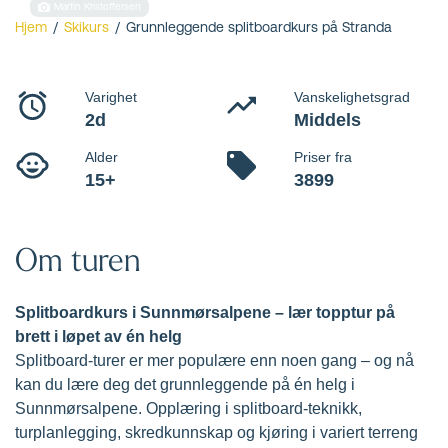
Stranda
Martin Kristoffersen
Hjem
/
Skikurs
/
Grunnleggende splitboardkurs på Stranda
Grunnleggende
splitboardkurs på
Stranda
Splitboard-turer er mer populære enn noen gang – og nå
kan du lære deg det grunnleggende p