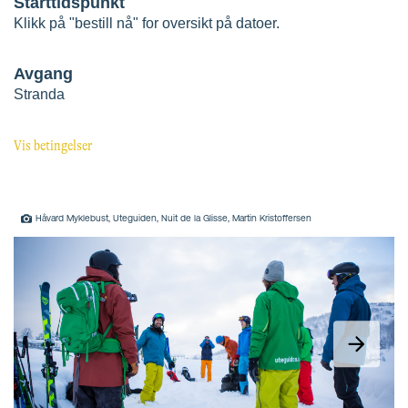
Håvard Myklebust, Uteguiden, Nuit de la Glisse, Martin Kristoffersen