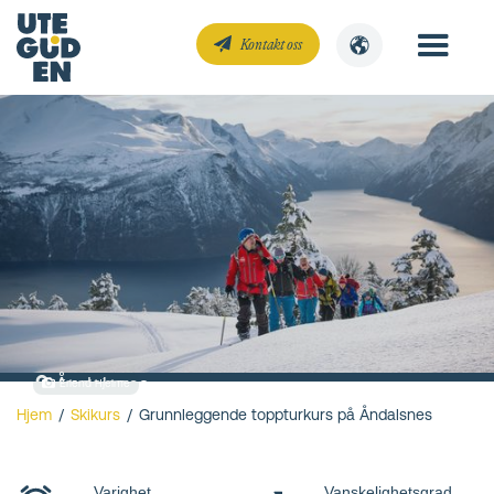
Kontakt oss
Åndalsnes
Erlend Hjelme
Hjem
/
Skikurs
/
Grunnleggende toppturkurs på Åndalsnes
Grunnleggende
toppturkurs på