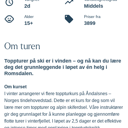
Åndalsnes
Opplæring i toppturteknikk, turplanlegging,
skredkunnskap og skikjøring.