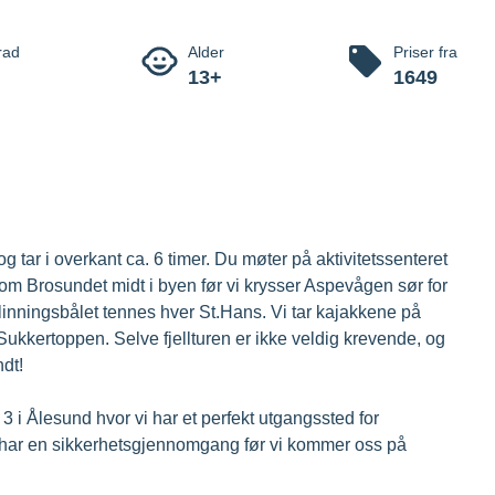
g fjelltur i
 Hessa og fjelltur til Sukkertoppen.