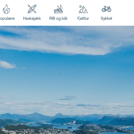
opulære
Havkajakk
RIB og båt
Fjelltur
Sykkel