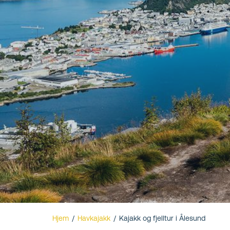
Ålesund
Hjem
/
Havkajakk
/
Kajakk og fjelltur i Ålesund