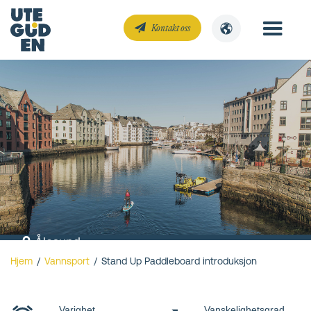
Kontakt oss
Ålesund
Hjem
/
Vannsport
/
Stand Up Paddleboard introduksjon
Stand Up
Paddleboard