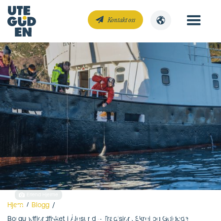
Kontakt oss
Erlend Hjelme
Borgundfjordfisket
Hjem
/
Blogg
/
Borgundfjordfisket i Ålesund – Tradisjon, Skrei og Guidede