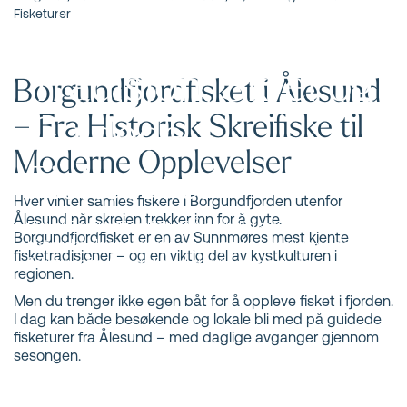
i Ålesund –
Fisketurer
Tradisjon, Skrei og
Borgundfjordfisket i Ålesund
Guidede
– Fra Historisk Skreifiske til
Moderne Opplevelser
Fisketurer
Hver vinter samles fiskere i Borgundfjorden utenfor
Ålesund når skreien trekker inn for å gyte.
Hva er Borgundfjordfisket i Ålesund? Lær om den
Borgundfjordfisket er en av Sunnmøres mest kjente
historiske skreisesongen og bli med på daglige guidede
fisketradisjoner – og en viktig del av kystkulturen i
fisketurer fra Ålesund med erfarne lokale guider.
regionen.
Men du trenger ikke egen båt for å oppleve fisket i fjorden.
I dag kan både besøkende og lokale bli med på guidede
fisketurer fra Ålesund – med daglige avganger gjennom
sesongen.