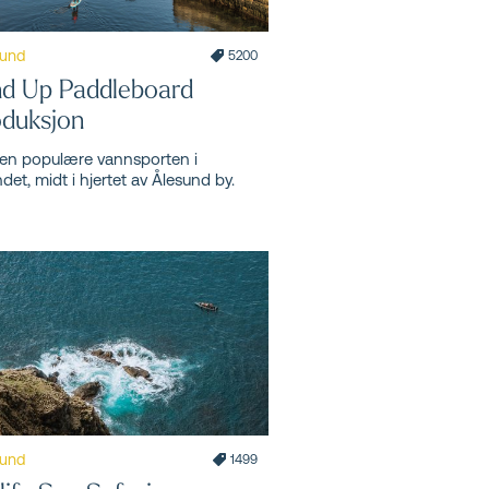
sund
5200
nd Up Paddleboard
oduksjon
en populære vannsporten i
det, midt i hjertet av Ålesund by.
sund
1499