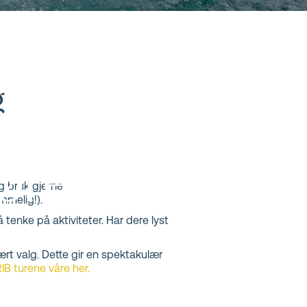
nd og
g
beste
øre
og bruk gjerne
mmelig!).
tenke på aktiviteter. Har dere lyst
pe deg i
rt valg. Dette gir en spektakulær
RIB turene våre her.