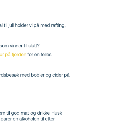
il juli holder vi på med rafting,
om vinner til slutt?!
tur på fjorden
for en felles
gardsbesøk med bobler og cider på
lom til god mat og drikke. Husk
parer en alkoholen til etter