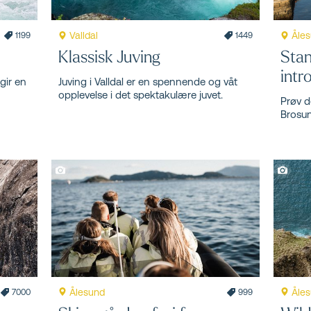
Valldal
Åle
1199
1449
Klassisk Juving
Sta
intr
gir en
Juving i Valldal er en spennende og våt
opplevelse i det spektakulære juvet.
Prøv d
Brosun
Ålesund
Åle
7000
999