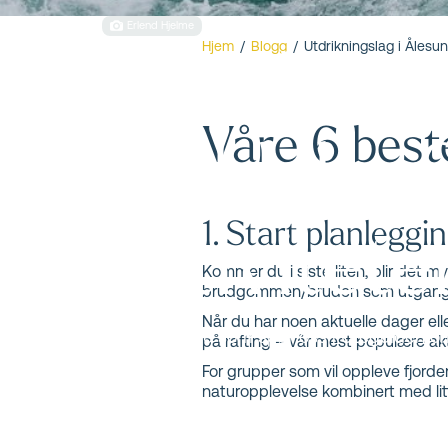
Erlend Hjelme
Utdriknin
Hjem
/
Blogg
/
Utdrikningslag i Ålesu
Våre 6 beste
Valldal – 
aktivitet
1. Start planleggin
Kommer du i siste liten, blir det m
brudgommen/bruden som utgangspu
Når du har noen aktuelle dager ell
Det er mange som spør oss i Uteguiden om t
på rafting – vår mest populære akti
gang med planleggingen.
For grupper som vil oppleve fjorde
naturopplevelse kombinert med litt