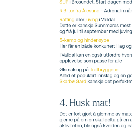
SUP
i Brosundet. Start dagen med 
RIB-tur fra Ålesund
- Adrenalin når
Rafting
eller
juving
i Valldal
Dette er kanskje Sunnmøres mest pop
og frå juli til september med juving
5-kamp og hinderløype
Her får en både konkurrert i lag og
I Valldal kan en også utfordre hve
opplevelse som passe for alle
Ølsmaking på
Trollbryggeriet
Alltid et populært innslag og en 
Skarbø Gard
kanskje det perfekte
4. Husk mat!
Det er fort gjort å glemme av maten
gjerne på om en skal delta på en ak
aktiviteten, blir også kvelden og n