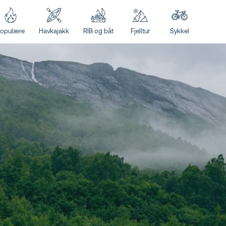
opulære
Havkajakk
RIB og båt
Fjelltur
Sykkel