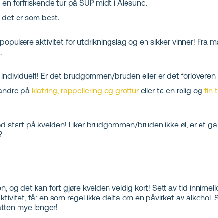
en forfriskende tur på SUP midt i Ålesund.
 det er som best.
ulære aktivitet for utdrikningslag og en sikker vinner! Fra mai t
.
 individuelt! Er det brudgommen/bruden eller er det forloveren s
randre på
klatring, rappellering og grottur
eller ta en rolig og
fin 
god start på kvelden! Liker brudgommen/bruden ikke øl, er et 
?
, og det kan fort gjøre kvelden veldig kort! Sett av tid innimel
tivitet, får en som regel ikke delta om en påvirket av alkohol. S
atten mye lenger!