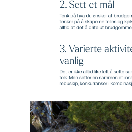
2. Sett et mål
Tenk på hva du ønsker at brudgomm
tenker på å skape en felles og kj
alltid at det å drite ut brudgom
3. Varierte aktivi
vanlig
Det er ikke alltid like lett å sett
folk. Men setter en sammen et innh
rebusløp, konkurranser i kombinasjo