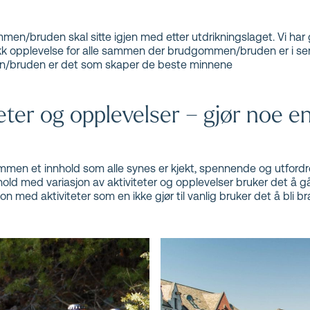
en/bruden skal sitte igjen med etter utdrikningslaget. Vi har
ekk opplevelse for alle sammen der brudgommen/bruden er i sen
men/bruden er det som skaper de beste minnene
teter og opplevelser – gjør noe en 
e sammen et innhold som alle synes er kjekt, spennende og utford
old med variasjon av aktiviteter og opplevelser bruker det å gå 
n med aktiviteter som en ikke gjør til vanlig bruker det å bli br