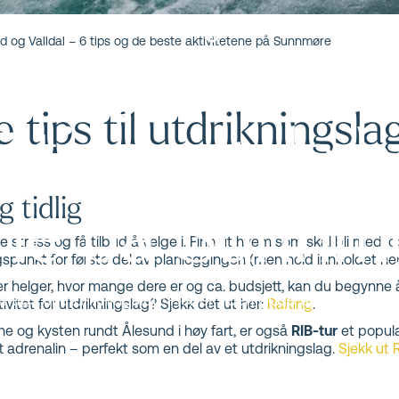
gslag i Ålesu
nd og Valldal – 6 tips og de beste aktivitetene på Sunnmøre
 tips til utdrikningsla
6 tips og de 
ene på Sunnm
g tidlig
ye stress og få tilbud å velge i. Finn ut hvem som skal bli med, 
nkt for første del av planleggingen (men hold innholdet he
er helger, hvor mange dere er og ca. budsjett, kan du begynne å 
ips til utdrikningslag! Her er noen gode tips for å hjel
vitet for utdrikningslag? Sjekk det ut her:
Rafting
.
ne og kysten rundt Ålesund i høy fart, er også
RIB-tur
et populæ
 adrenalin – perfekt som en del av et utdrikningslag.
Sjekk ut 