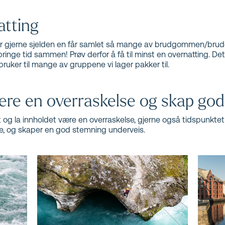
atting
t er gjerne sjelden en får samlet så mange av brudgommen/brud
 tilbringe tid sammen! Prøv derfor å få til minst en overnatting. D
uker til mange av gruppene vi lager pakker til.
ære en overraskelse og skap god
 og la innholdet være en overraskelse, gjerne også tidspunktet 
e, og skaper en god stemning underveis.