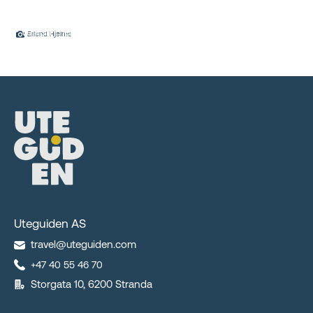
Velkommen til en kombinasjon av sykling, fottur og
Erlend Hjelme
spektakulær utsikt!
Uteguiden AS
travel@uteguiden.com
+47 40 55 46 70
Storgata 10, 6200 Stranda