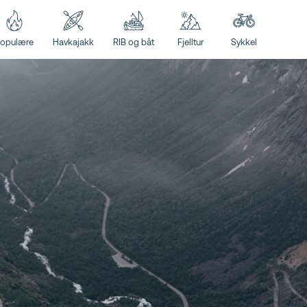
opulære
Havkajakk
RIB og båt
Fjelltur
Sykkel