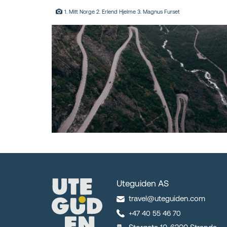
1. Mitt Norge 2. Erlend Hjelme 3. Magnus Furset
Uteguiden AS
travel@uteguiden.com
+47 40 55 46 70