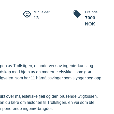
tur til Trol
r fra Åndalsnes til toppen av Trollstigen.