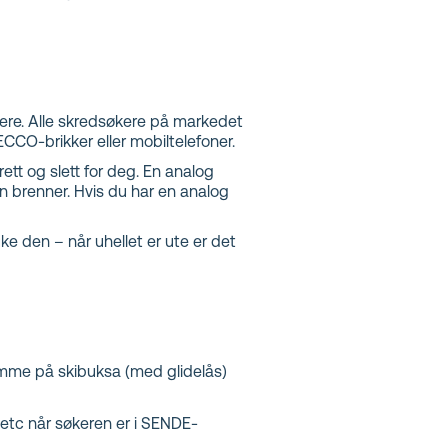
for en
økere. Alle skredsøkere på markedet
CCO-brikker eller mobiltelefoner.
ett og slett for deg. En analog
en brenner. Hvis du har en analog
ke den – når uhellet er ute er det
lomme på skibuksa (med glidelås)
etc når søkeren er i SENDE-