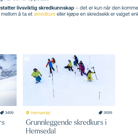
erstatter livsviktig skredkunnskap
– det er kun når den kommer 
år mellom å ta et
skredkurs
eller kjøpe en skredsekk er valget en
Hemsedal
3499
3699
rs
Grunnleggende skredkurs i
Hemsedal