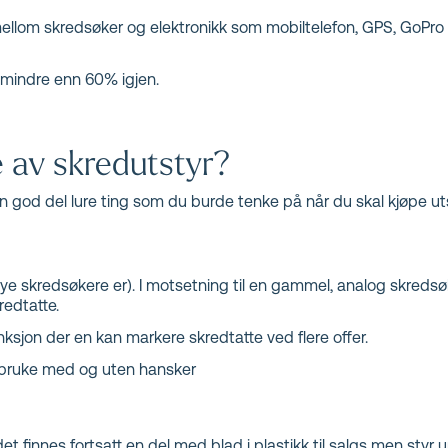
llom skredsøker og elektronikk som mobiltelefon, GPS, GoPro 
er mindre enn 60% igjen.
e av skredutstyr?
 god del lure ting som du burde tenke på når du skal kjøpe uts
 nye skredsøkere er). I motsetning til en gammel, analog skreds
redtatte.
ksjon der en kan markere skredtatte ved flere offer.
 å bruke med og uten hansker
t finnes fortsatt en del med blad i plastikk til salgs men styr