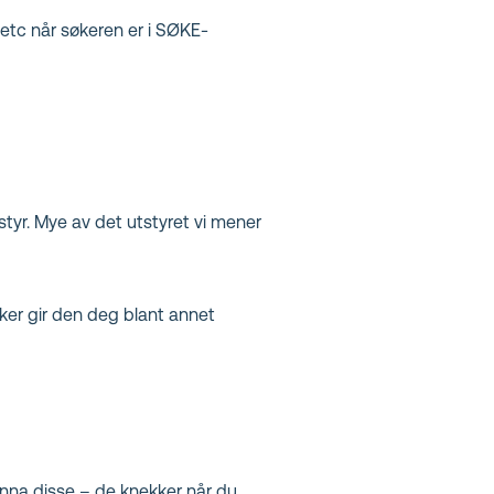
etc når søkeren er i SØKE-
tyr. Mye av det utstyret vi mener
øker gir den deg blant annet
 unna disse – de knekker når du