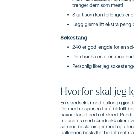
trenger dem som mest!
Skaft som kan forlenges er e
Legg gjerne litt ekstra peng
Søkestang
240 er god lengde for en søke
Den bør ha en eller anna hurt
Personlig liker jeg søkesteng
Hvorfor skal jeg 
En skredsekk (med ballong) gjør deg
Dermed er sjansen for å bli fullt 
havner langt ned i et skred. Rundt
reduseres med skredsekk øker overl
samme beslutninger med og uten se
ballongen beskytter hodet mot sla