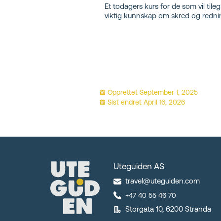
Et todagers kurs for de som vil tile
viktig kunnskap om skred og redni
Opprettet
September 1, 2025
Sist endret
April 16, 2026
Uteguiden AS
travel@uteguiden.com
+47 40 55 46 70
Storgata 10, 6200 Stranda