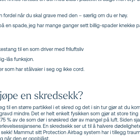
n fordel når du skal grave med den – særlig om du er høy.
 på en spade, jeg har mange ganger sett billig-spader knekke p
stang til en som driver med friluftsliv
ig-lås funksjon.
er som har stålvaier i seg og ikke cord.
kjøpe en skredsekk?
 til en større partikkel i et skred og det i sin tur gjør at du k
begravd mindre. Det er helt enkelt fysikken som gjør at store ti
 75 % av de som dør i snøskred dør av mangel på luft. Siden sja
evelsessjansene. En skredsekk ser ut til å halvere dødeligheten
kk! Mammut sitt Protection Airbag system har i tillegg traumab
g når den er oppblåst.