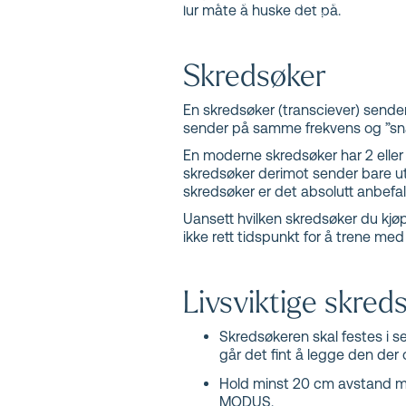
Her får du vite hva du alltid må ha med, hvo
lur måte å huske det på.
skredsekk kan øke sjansen for å overleve e
Skredsøker
En skredsøker (transciever) sender
sender på samme frekvens og ”snak
En moderne skredsøker har 2 eller 3
skredsøker derimot sender bare ut 
skredsøker er det absolutt anbefal
Uansett hvilken skredsøker du kjøp
ikke rett tidspunkt for å trene med
Livsviktige skred
Skredsøkeren skal festes i s
går det fint å legge den der 
Hold minst 20 cm avstand me
MODUS.