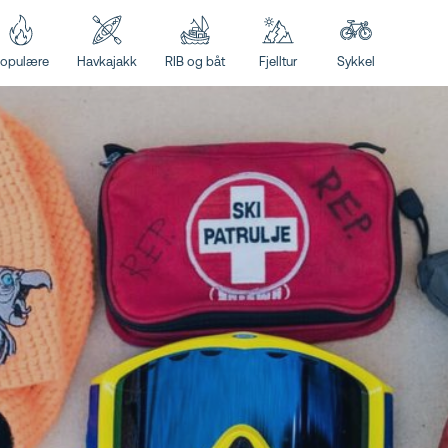
opulære
Havkajakk
RIB og båt
Fjelltur
Sykkel