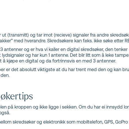
rdan du bruker det riktig, tips til kjøp av utstyr og hvor
t skred.
 ut (transmitt) og tar imot (recieve) signaler fra andre skreds
ker” med hverandre. Skredsøkere kan f.eks. ikke søke etter RE
 antenner og er hva vi kaller en digital skredsøker, den tenker r
lydsignaler og har kun 1 antenne. Det blir litt som å leke tamp
t å kjøpe en digital og da fortrinnsvis en med 3 antenner.
er er det absolutt viktigste at du har trent med den og kan bru
 den.
søkertips
elen på kroppen og ikke ligge i sekken. Om du har ei innsydd 
også.
llom skredsøker og elektronikk som mobiltelefon, GPS, GoPro 