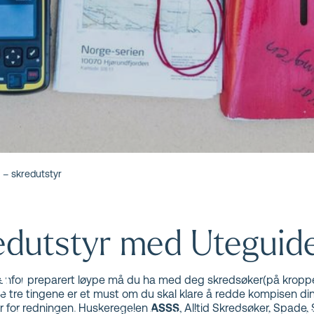
s skredskole
 – skredutstyr
edutstyr med Uteguid
yr
 utenfor preparert løype må du ha med deg skredsøker(på krop
sse tre tingene er et must om du skal klare å redde kompisen din
r for redningen. Huskeregelen
ASSS
, Alltid Skredsøker, Spade, 