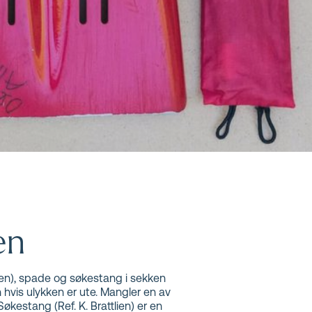
 –
en
pen), spade og søkestang i sekken
 hvis ulykken er ute. Mangler en av
Søkestang (Ref. K. Brattlien) er en