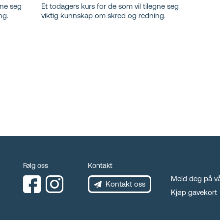
gne seg
Et todagers kurs for de som vil tilegne seg
ng.
viktig kunnskap om skred og redning.
Følg oss
Kontakt
Meld deg på vå
Kontakt oss
Kjøp gavekort