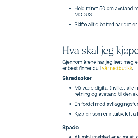
Hold minst 50 cm avstand me
MODUS.
Skifte alltid batteri når det 
Hva skal jeg kjøp
Gjennom årene har jeg lært meg en
er best finner du i
vår nettbutikk
.
Skredsøker
Må være digital (hvilket alle
retning og avstand til den sk
En fordel med avflaggingsfun
Kjøp en som er intuitiv, lett
Spade
Aluminiumsblad er et must, de