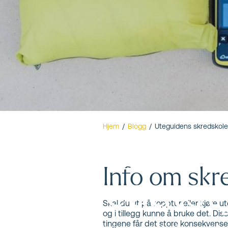
Uteguiden
Hjem
/
Blogg
/
Uteguidens skredskole
Info om skr
skredutst
Skal du ut på topptur eller kjøre
og i tillegg kunne å bruke det. Di
tingene får det store konsekvense